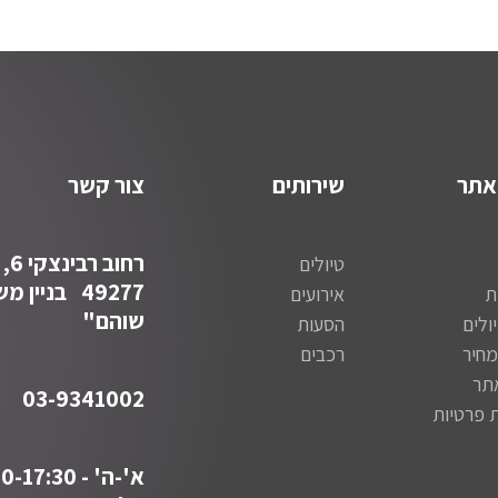
אתר
שירותים
צור קשר
רחו
טיולים
49277 בניין
ת
אירועים
שוהם"
ולים
הסעות
חיר
רכבים
תר
03-9341002
ת פרטיות
א'-ה' - 06:00-17:30