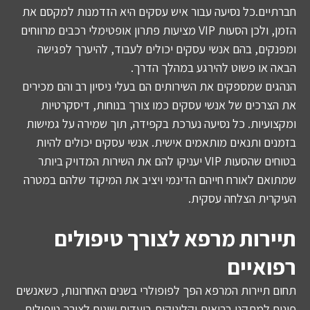
חברתיים.כל נסיעה עבור איש עסקים היא הזדמנות למקסם את
הזמן, ולכן הסעות VIP מציעות פתרון אופטימלי רכבים מרווחים
ומפנקים, בהם אנשי עסקים יכולים לעבוד, להיערך לפגישה
הבאה או פשוט להירגע במהלך הדרך.
הנהגים שמספקים את השירותים הם בעלי ניסיון רב והם מכירים
את הצרכים של אנשי עסקים כמו צורך בנוחות, דיסקרטיות
ומקצועיות. כל נסיעה נערכת בקפידה, תוך שמירה על גמישות
בזמנים ותנאים מותאמים אישית. אנשי עסקים יכולים להיות
בטוחים שהסעות VIP יעניקו להם את השירות המדויק ביותר
שמתואם לאורח חייהם הדינמי ויציב את המיקוד שלהם במטרה
העיקרית הצלחה עסקית.
תיירות מרפא לצורך טיפולים
רפואיים
תחום תיירות המרפא הפך לפופולרי בשנים האחרונות, כשאנשים
פונים למתקני בריאות וקליניקות ביעדים שונים לצורך טיפולים