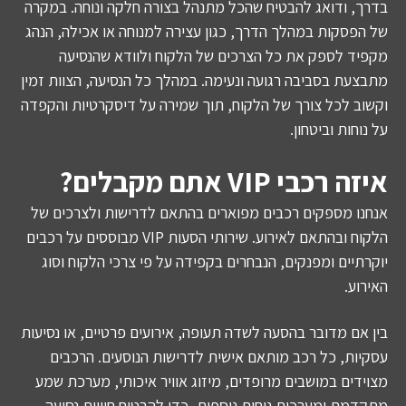
בדרך, ודואג להבטיח שהכל מתנהל בצורה חלקה ונוחה. במקרה
של הפסקות במהלך הדרך, כגון עצירה למנוחה או אכילה, הנהג
מקפיד לספק את כל הצרכים של הלקוח ולוודא שהנסיעה
מתבצעת בסביבה רגועה ונעימה. במהלך כל הנסיעה, הצוות זמין
וקשוב לכל צורך של הלקוח, תוך שמירה על דיסקרטיות והקפדה
על נוחות וביטחון.
איזה רכבי VIP אתם מקבלים?
אנחנו מספקים רכבים מפוארים בהתאם לדרישות ולצרכים של
הלקוח ובהתאם לאירוע. שירותי הסעות VIP מבוססים על רכבים
יוקרתיים ומפנקים, הנבחרים בקפידה על פי צרכי הלקוח וסוג
האירוע.
בין אם מדובר בהסעה לשדה תעופה, אירועים פרטיים, או נסיעות
עסקיות, כל רכב מותאם אישית לדרישות הנוסעים. הרכבים
מצוידים במושבים מרופדים, מיזוג אוויר איכותי, מערכת שמע
מתקדמת ומערכות נוחות נוספות, כדי להבטיח חוויית נסיעה