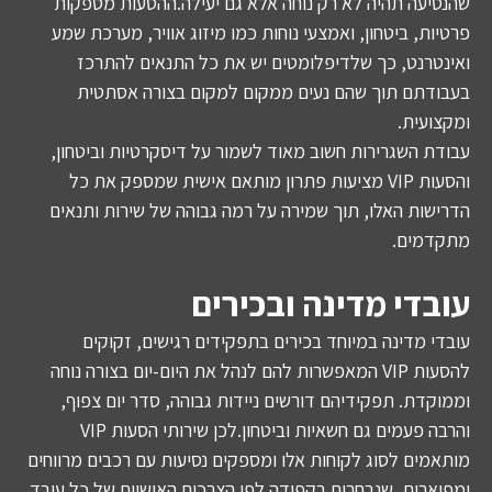
שהנסיעה תהיה לא רק נוחה אלא גם יעילה.ההסעות מספקות
פרטיות, ביטחון, ואמצעי נוחות כמו מיזוג אוויר, מערכת שמע
ואינטרנט, כך שלדיפלומטים יש את כל התנאים להתרכז
בעבודתם תוך שהם נעים ממקום למקום בצורה אסתטית
ומקצועית.
עבודת השגרירות חשוב מאוד לשמור על דיסקרטיות וביטחון,
והסעות VIP מציעות פתרון מותאם אישית שמספק את כל
הדרישות האלו, תוך שמירה על רמה גבוהה של שירות ותנאים
מתקדמים.
עובדי מדינה ובכירים
עובדי מדינה במיוחד בכירים בתפקידים רגישים, זקוקים
להסעות VIP המאפשרות להם לנהל את היום-יום בצורה נוחה
וממוקדת. תפקידיהם דורשים ניידות גבוהה, סדר יום צפוף,
והרבה פעמים גם חשאיות וביטחון.לכן שירותי הסעות VIP
מותאמים לסוג לקוחות אלו ומספקים נסיעות עם רכבים מרווחים
ומפוארים, שנבחרים בקפידה לפי הצרכים האישיים של כל עובד